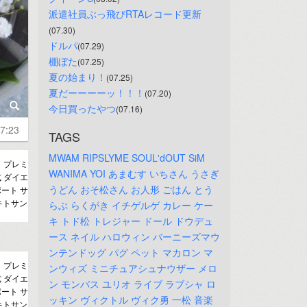
派遣社員ぶっ飛びRTAレコード更新
(07.30)
ドルパ
(07.29)
棚ぼた
(07.25)
夏の始まり！
(07.25)
夏だーーーーッ！！！
(07.20)
今日買ったやつ
(07.16)
7:23
TAGS
MWAM
RIPSLYME
SOUL'dOUT
SiM
まで】プレミ
WANIMA
YOI
あまむす
いちさん
うさぎ
 ダイエ
うどん
おそ松さん
お人形
ごはん
とう
ポート サ
キトサン
らぶ
らくがき
イチゲルゲ
カレー
ケー
キ
トド松
トレジャー
ドール
ドウデュ
ース
ネイル
ハロウィン
バーニーズマウ
ンテンドッグ
パグ
ペット
マカロン
マ
まで】プレミ
ンウィズ
ミニチュアシュナウザー
メロ
 ダイエ
ン
モンバス
ユリオ
ライブ
ラブシャ
ロ
ポート サ
ッキン
ヴィクトル
ヴィク勇
一松
音楽
キトサン