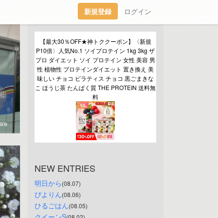
新規登録
ログイン
【最大30％OFF★神トククーポン】〈新規
P10倍〉人気No.1 ソイプロテイン 1kg 3kg ザ
プロ ダイエット ソイ プロテイン 女性 美容 男
性 植物性 プロテインダイエット 置き換え 美
味しい チョコ ピラティス チョコ 黒ごまきな
こ ほうじ茶 たんぱく質 THE PROTEIN 送料無
料
re
NEW ENTRIES
明日から
(08.07)
ぴよりん
(08.06)
ひるごはん
(08.05)
クイーンS
(08.02)