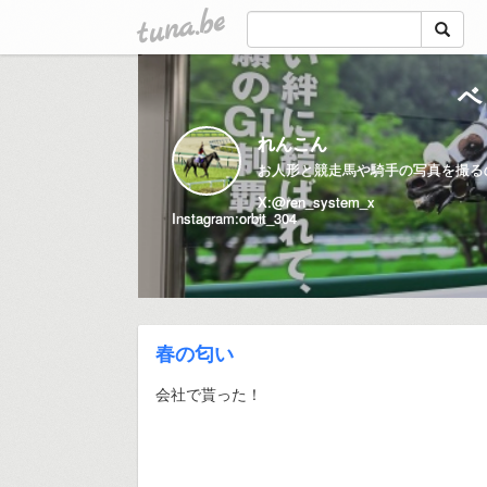
tuna.be
ベ
れんこん
お人形と競走馬や騎手の写真を撮るの
X:@ren_system_x
Instagram:orbit_304
春の匂い
会社で貰った！