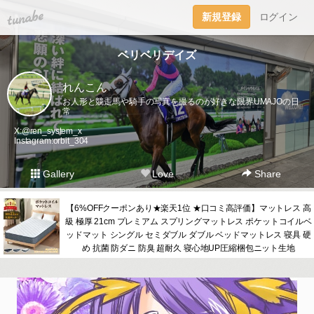
tuna.be
新規登録
ログイン
ベリベリデイズ
れんこん
お人形と競走馬や騎手の写真を撮るのが好きな限界UMAJOの日
常
X:@ren_system_x
Instagram:orbit_304
Gallery
Love
Share
【6%OFFクーポンあり★楽天1位 ★口コミ高評価】マットレス 高
級 極厚 21cm プレミアム スプリングマットレス ポケットコイルベ
ッドマット シングル セミダブル ダブル ベッドマットレス 寝具 硬
め 抗菌 防ダニ 防臭 超耐久 寝心地UP圧縮梱包ニット生地