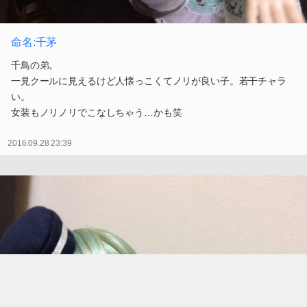
命名:千茅
千鳥の弟。
一見クールに見えるけど人懐っこくてノリが良い子。若干チャラ
い。
女装もノリノリでこなしちゃう…かも笑
2016.09.28 23:39