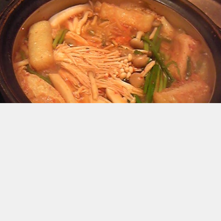
赤から鍋
なう！