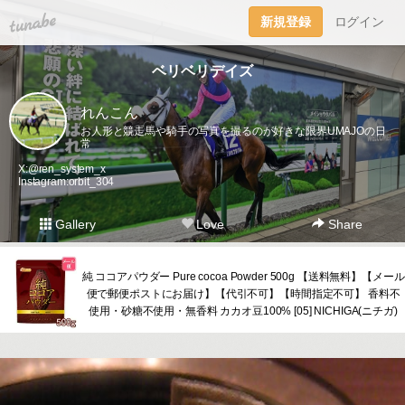
tuna.be
新規登録
ログイン
ベリベリデイズ
れんこん
お人形と競走馬や騎手の写真を撮るのが好きな限界UMAJOの日
常
X:@ren_system_x
Instagram:orbit_304
Gallery
Love
Share
純 ココアパウダー Pure cocoa Powder 500g 【送料無料】【メール
便で郵便ポストにお届け】【代引不可】【時間指定不可】 香料不
使用・砂糖不使用・無香料 カカオ豆100% [05] NICHIGA(ニチガ)