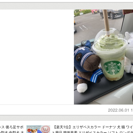
2022.06.01 1
ネス 後ろ足サポ
【楽天1位】エリザベスカラー ドーナツ 犬 猫 ワイ
小型犬 中型犬 大
ト用品 簡単装着 エリザベスカラー ソフト ロングタ