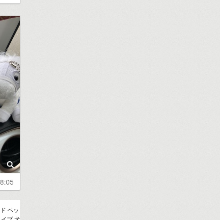
8:05
ド ペッ
イプ 犬