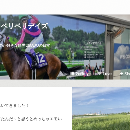
ベリベリデイズ
が好きな限界UMAJOの日常
Gallery
Love
Sha
歩いてきました！
てたんだ～と思うとめっちゃエモい