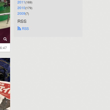
2011
(169)
2010
(179)
2009
(7)
RSS
 RSS
6:47