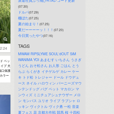
派遣社員ぶっ飛びRTAレコード更新
(07.30)
ドルパ
(07.29)
棚ぼた
(07.25)
夏の始まり！
(07.25)
夏だーーーーッ！！！
(07.20)
今日買ったやつ
(07.16)
TAGS
2:24
MWAM
RIPSLYME
SOUL'dOUT
SiM
WANIMA
YOI
あまむす
いちさん
うさぎ
ド ペッ
うどん
おそ松さん
お人形
ごはん
とう
イプ 犬
傷口保護
らぶ
らくがき
イチゲルゲ
カレー
ケー
スカラー
キ
トド松
トレジャー
ドール
ドウデュ
ース
ネイル
ハロウィン
バーニーズマウ
ンテンドッグ
パグ
ペット
マカロン
マ
ンウィズ
ミニチュアシュナウザー
メロ
ン
モンバス
ユリオ
ライブ
ラブシャ
ロ
ッキン
ヴィクトル
ヴィク勇
一松
音楽
夏フェス
花
京都大作戦
競馬
桜
十四松