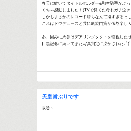
春天に続いてタイトルホルダー&和生騎手がぶ
くちゃ感動しました！(TVで見てた母もガチ泣き
しかもまさかのレコード勝ちなんて凄すぎるっ
これはドウデュースと共に凱旋門賞が俄然楽し
あ、因みに馬券はデアリングタクトを軽視した
目黒記念に続いてまた写真判定に泣かされた｡ﾟ(ﾟ´Д
天皇賞ぶりです
阪急～