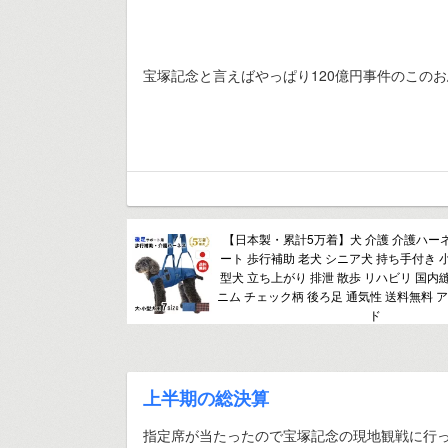
宝塚記念と言えばやっぱり120億円事件のこの
【日本製・累計5万着】犬 介護 介護ハー
ート 歩行補助 老犬 シニア犬 持ち手付き 
型犬 立ち上がり 排泄 散歩 リハビリ 国内
ニム チェック柄 後ろ足 通気性 送料無料 
ド
上半期の総決算
指定席が当たったので宝塚記念の現地観戦に行