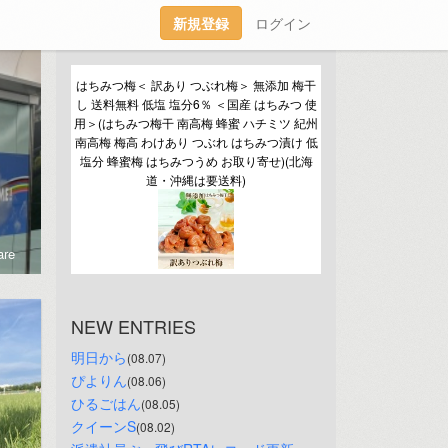
新規登録
ログイン
はちみつ梅＜ 訳あり つぶれ梅＞ 無添加 梅干
し 送料無料 低塩 塩分6％ ＜国産 はちみつ 使
用＞(はちみつ梅干 南高梅 蜂蜜 ハチミツ 紀州
南高梅 梅高 わけあり つぶれ はちみつ漬け 低
塩分 蜂蜜梅 はちみつうめ お取り寄せ)(北海
道・沖縄は要送料)
re
NEW ENTRIES
明日から
(08.07)
ぴよりん
(08.06)
ひるごはん
(08.05)
クイーンS
(08.02)