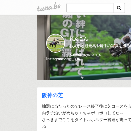
tuna.be
れんこん
お人形と競走馬や騎手の写真を撮るの
X:@ren_system_x
Instagram:orbit_304
阪神の芝
抽選に当たったのでレース終了後に芝コースを
内ラチ沿いがめちゃくちゃボコボコしてた～
さっきまでここをタイトルホルダー君達が走っ
ね！