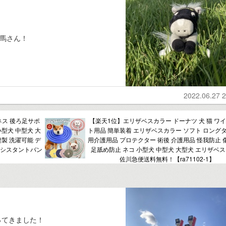
お馬さん！
2022.06.27 2
ネス 後ろ足サポ
【楽天1位】エリザベスカラー ドーナツ 犬 猫 ワイ
小型犬 中型犬 大
ト用品 簡単装着 エリザベスカラー ソフト ロングタ
縫製 洗濯可能 デ
用介護用品 プロテクター 術後 介護用品 怪我防止 
アシスタントバン
足舐め防止 ネコ 小型犬 中型犬 大型犬 エリザベ
佐川急便送料無料！【ra71102-1】
ってきました！