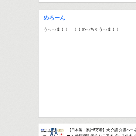
めろーん
うっっま！！！！！めっちゃうっま！！
【日本製・累計5万着】犬 介護 介護ハー
ート 歩行補助 老犬 シニア犬 持ち手付き 