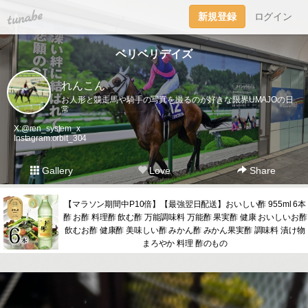
tuna.be
新規登録
ログイン
ベリベリデイズ
れんこん
お人形と競走馬や騎手の写真を撮るのが好きな限界UMAJOの日
常
X:@ren_system_x
Instagram:orbit_304
Gallery
Love
Share
【マラソン期間中P10倍】【最強翌日配送】おいしい酢 955ml 6本
酢 お酢 料理酢 飲む酢 万能調味料 万能酢 果実酢 健康 おいしいお酢
飲むお酢 健康酢 美味しい酢 みかん酢 みかん果実酢 調味料 漬け物
まろやか 料理 酢のもの