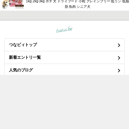
1kg 2kg 3kg ポチ 犬 ドライフード 小粒 グレインフリー 低リン 低脂
肪 魚肉 シニア犬
tuna.be
つなビィトップ
新着エントリ一覧
人気のブログ
マイページログイン
良くある質問と答え
/
プライバシーポリシー
/
利用規約
/
お問い合わせ
/
開発・運営