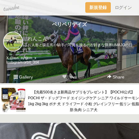
tuna.be
新規登録
ログイン
ベリベリデイズ
れんこん
お人形と競走馬や騎手の写真を撮るのが好きな限界UMAJOの日
常
X:@ren_system_x
Instagram:orbit_304
Gallery
Love
Share
【先着500名さま新商品サプリをプレゼント】【POCHI公式】
POCHI ザ・ドッグフード エイジングケア シニア ワイルドサーモン
1kg 2kg 3kg ポチ 犬 ドライフード 小粒 グレインフリー 低リン 低脂
肪 魚肉 シニア犬