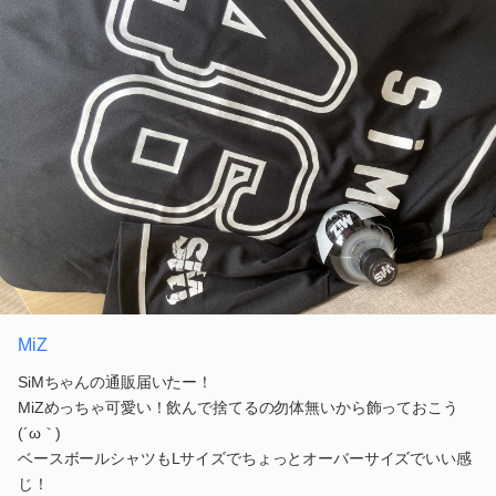
MiZ
SiMちゃんの通販届いたー！
MiZめっちゃ可愛い！飲んで捨てるの勿体無いから飾っておこう
(´ω｀)
ベースボールシャツもLサイズでちょっとオーバーサイズでいい感
じ！