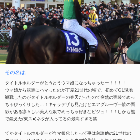
その名は、
タイトルホルダーがとうとうウマ娘になっちゃったー！！！！
ウマ娘から競馬にハマったのが丁度21世代の頃で、初めてG1現地
観戦したのがタイトルホルダーの春天だったので突然の実装でめっ
ちゃびっくりした…！キャラデザも見たけどエアグルーヴ一族の面
影がある凛々しい美人な娘でめっちゃ好きなビジュ！！！しかも熊
で鍛えた(東ス●)ネタが入ってるの最高すぎる笑
てかタイトルホルダーがウマ娘化したって事は勿論他の21世代の