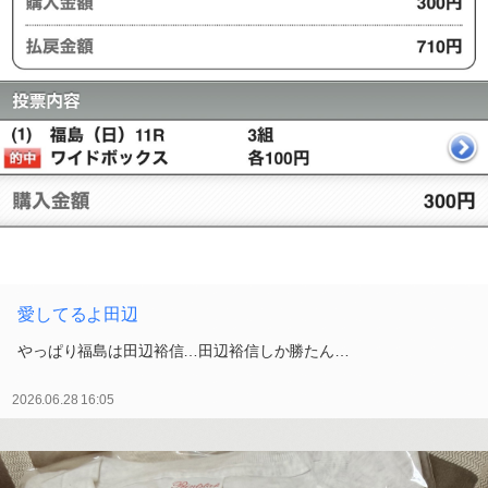
愛してるよ田辺
やっぱり福島は田辺裕信…田辺裕信しか勝たん…
2026.06.28 16:05