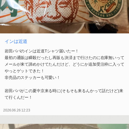
インは近道
岩田パパのインは近道Tシャツ届いたー！
最初の通販は瞬殺だったし再販も決済まで行けたのに在庫無いって
メールが来て諦めかけてたんだけど、どうにか追加受注枠に入って
やっとゲットできた！
非売品のステッカーも可愛い！
岩田パパがこの夏中京来る時に(そもそも来るんかって話だけど)来
て行くんだー！
2026.06.26 12:23