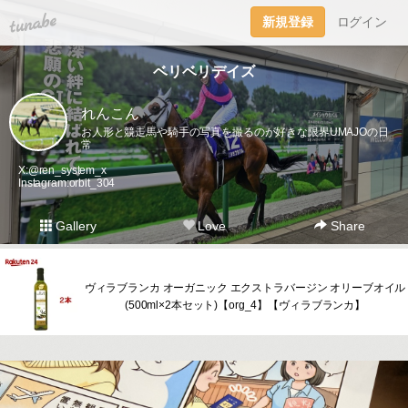
tuna.be
新規登録
ログイン
ベリベリデイズ
れんこん
お人形と競走馬や騎手の写真を撮るのが好きな限界UMAJOの日
常
X:@ren_system_x
Instagram:orbit_304
Gallery
Love
Share
ヴィラブランカ オーガニック エクストラバージン オリーブオイル
(500ml×2本セット)【org_4】【ヴィラブランカ】